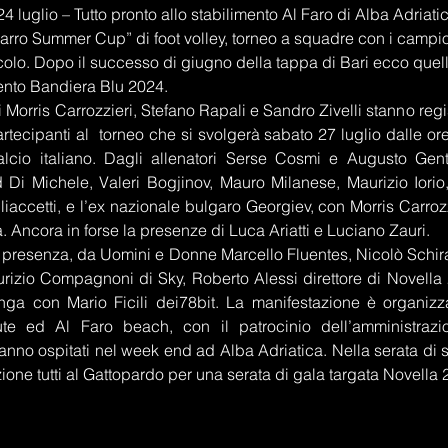
24 luglio – Tutto pronto allo stabilimento Al Faro di Alba Adriati
arro Summer Cup” di foot volley, torneo a squadre con i campion
colo. Dopo il successo di giugno della tappa di Bari ecco quell
nto Bandiera Blu 2024.
i Morris Carrozzieri, Stefano Rapali e Sandro Zivelli stanno regi
tecipanti al  torneo che si svolgerà sabato 27 luglio dalle ore
alcio italiano. Dagli allenatori Serse Cosmi e Augusto Genti
 Di Michele, Valeri Bogjinov, Mauro Milanese, Maurizio Iorio,
iaccetti, e l’ex nazionale bulgaro Georgiev, con Morris Carrozz
 Ancora in forse la presenze di Luca Ariatti e Luciano Zauri.
la presenza, da Uomini e Donne Marcello Fluentes, Nicolò Schir
urizio Compagnoni di Sky, Roberto Alessi direttore di Novella 
a con Mario Ficili dei78bit. La manifestazione è organizza
ute ed Al Faro beach, con il patrocinio dell’amministrazi
anno ospitati nel week end ad Alba Adriatica. Nella serata di s
ione tutti al Gattopardo per una serata di gala targata Novella 