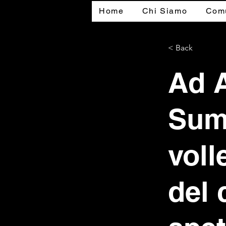
Home
Chi Siamo
Comu
< Back
Ad A
Sum
voll
del 