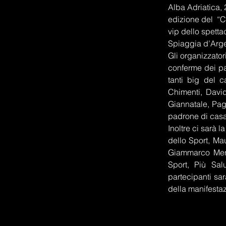
Alba Adriatica, 
edizione del  “C
vip dello spetta
Spiaggia d’Arge
Gli organizzator
conferme dei par
tanti big del c
Chimenti, David
Giannatale, Pagl
padrone di casa.
Inoltre ci sarà 
dello Sport, Ma
Giammarco Meng
Sport, Più Sal
partecipanti sar
della manifestaz