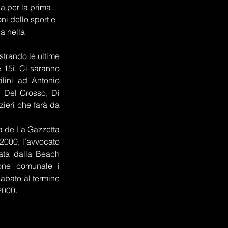
ca per la prima 
i dello sport e 
a nella 
strando le ultime 
 15i. Ci saranno 
lini ad Antonio 
 Del Grosso, Di 
ieri che farà da 
a de La Gazzetta 
2000, l’avvocato 
ta dalla Beach 
one comunale i 
abato al termine 
2000.