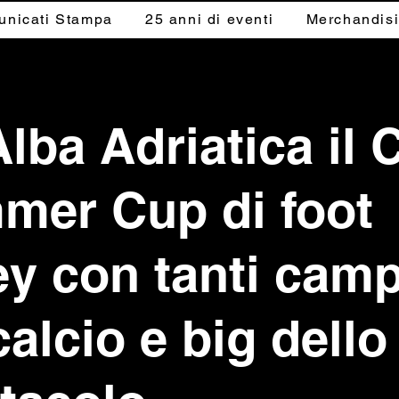
nicati Stampa
25 anni di eventi
Merchandis
lba Adriatica il 
mer Cup di foot
ey con tanti camp
calcio e big dello