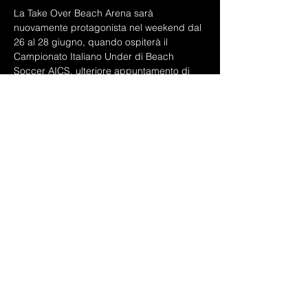
La Take Over Beach Arena sarà 
nuovamente protagonista nel weekend dal 
26 al 28 giugno, quando ospiterà il 
Campionato Italiano Under di Beach 
Soccer AICS, ulteriore appuntamento di 
rilievo nel panorama sportivo nazionale 
giovanile.
L'estate di Alba Adriatica si arricchirà 
inoltre di una grande novità. Nel mese di 
luglio arriverà infatti sulla Riviera Adriatica il 
Grande Show Milano Wrestling, uno 
spettacolare evento serale sulla spiaggia 
che offrirà al pubblico il fascino e 
l'adrenalina della celebre lotta americana, 
con protagonisti atleti e performer di livello 
nazionale.