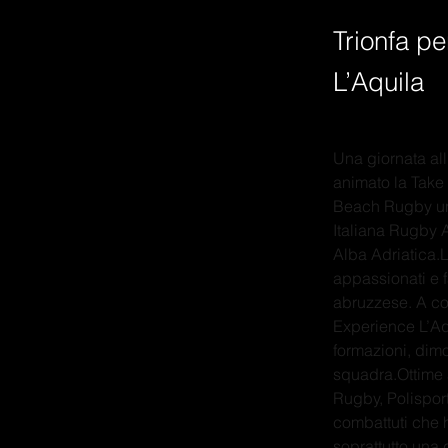
Trionfa p
L’Aquila
Una giornata all
animato la Take
Beach Rugby und
Italiana Rugby A
Alba Adriatica.L
appassionati e f
abruzzese. A con
Experience L’Aq
formazioni, dimo
squadra.Ottime a
Rugby, Polispor
combattuti che 
soprattutto una 