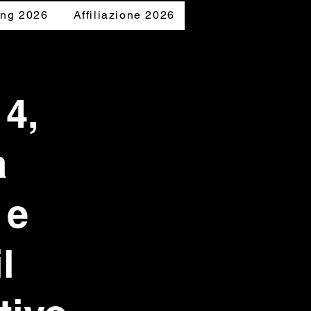
ing 2026
Affiliazione 2026
Accedi
4,
a
 e
l