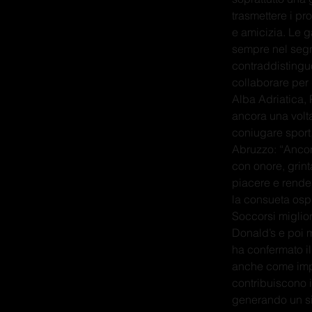
trasmettere i pro
e amicizia. Le 
sempre nel segno
contraddistingu
collaborare per 
Alba Adriatica,
ancora una volt
coniugare sport
Abruzzo: “Ancora
con onore, grinta
piacere e render
la consueta ospi
Soccorsi miglior
Donald’s e poi m
ha confermato il
anche come impo
contribuiscono in
generando un sig