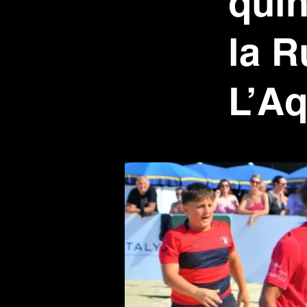
quin
la 
L’Aq