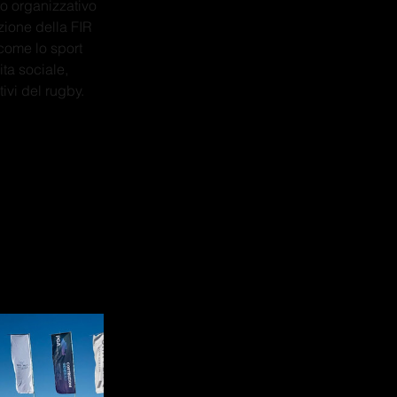
o organizzativo 
zione della FIR 
come lo sport 
ta sociale, 
ivi del rugby.