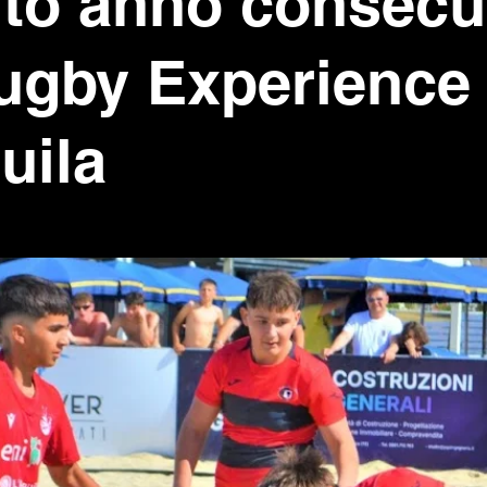
to anno consecu
Rugby Experience
uila