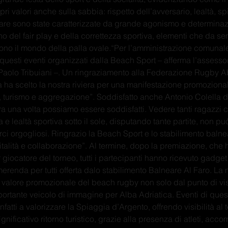
pri valori anche sulla sabbia: rispetto dell’avversario, lealtà, sp
gare sono state caratterizzate da grande agonismo e determina
 del fair play e della correttezza sportiva, elementi che da s
ono il mondo della palla ovale.“Per l’amministrazione comunale
questi eventi organizzati dalla Beach Sport – afferma l’assessor
 Paolo Tribuiani –. Un ringraziamento alla Federazione Rugby 
a ha scelto la nostra riviera per una manifestazione promoziona
, turismo e aggregazione”. Soddisfatto anche Antonio Colella d
 una volta possiamo essere soddisfatti. Vedere tanti ragazzi ch
 e lealtà sportiva sotto il sole, disputando tante partite, non pu
ci orgogliosi. Ringrazio la Beach Sport e lo stabilimento balne
talità e collaborazione”. Al termine, dopo la premiazione, che 
 giocatore del torneo, tutti i partecipanti hanno ricevuto gadget
erenda per tutti offerta dalo stabilimento Balneare Al Faro. La
 valore promozionale del beach rugby non solo dal punto di vis
rtante veicolo di immagine per Alba Adriatica. Eventi di questo
fatti a valorizzare la Spiaggia d’Argento, offrendo visibilità al te
nificativo ritorno turistico, grazie alla presenza di atleti, acc