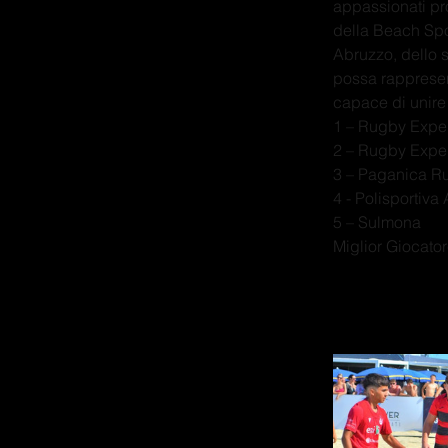
appassionati pr
della Beach Spor
Abruzzo, dello 
possa rappresent
capace di unire 
1 – Rugby Expe
2 – Rugby Expe
3 – Paganica R
4 - Polisportiva
5 – Sulmona
Miglior Giocato