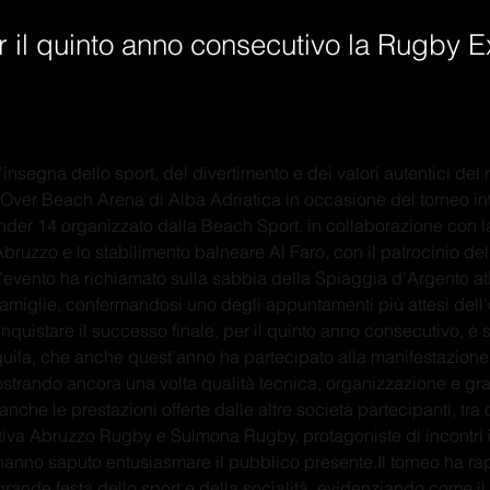
er il quinto anno consecutivo la Rugby 
’insegna dello sport, del divertimento e dei valori autentici del
 Over Beach Arena di Alba Adriatica in occasione del torneo int
er 14 organizzato dalla Beach Sport, in collaborazione con l
bruzzo e lo stabilimento balneare Al Faro, con il patrocinio d
’evento ha richiamato sulla sabbia della Spiaggia d’Argento atle
amiglie, confermandosi uno degli appuntamenti più attesi dell’e
quistare il successo finale, per il quinto anno consecutivo, è 
uila, che anche quest’anno ha partecipato alla manifestazione
strando ancora una volta qualità tecnica, organizzazione e gran
nche le prestazioni offerte dalle altre società partecipanti, tra
tiva Abruzzo Rugby e Sulmona Rugby, protagoniste di incontri i
hanno saputo entusiasmare il pubblico 
presente.Il
 torneo ha ra
grande festa dello sport e della socialità, evidenziando come il