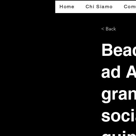
Home
Chi Siamo
Comu
< Back
Bea
ad A
gran
soci