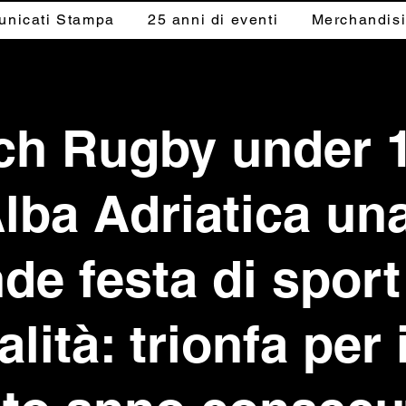
nicati Stampa
25 anni di eventi
Merchandis
ch Rugby under 1
lba Adriatica un
de festa di sport
alità: trionfa per i