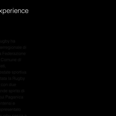
Experience
 rugby ha 
erregionale di 
a Federazione 
el Comune di 
ti, 
state sportiva 
stata la Rugby 
 con due 
de spirito di 
 cui Paganica 
ntensi e 
ppresentato 
 rugby riesca a 