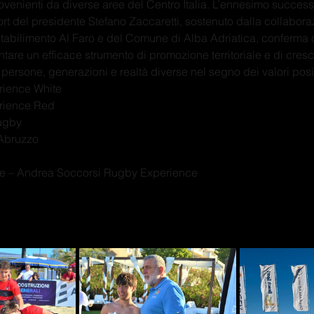
ovenienti da diverse aree del Centro Italia. L’ennesimo success
t del presidente Stefano Zaccaretti, sostenuto dalla collabora
stabilimento Al Faro e del Comune di Alba Adriatica, conferma 
are un efficace strumento di promozione territoriale e di cresci
persone, generazioni e realtà diverse nel segno dei valori posit
rience White
rience Red
ugby
 Abruzzo
re – Andrea Soccorsi Rugby Experience