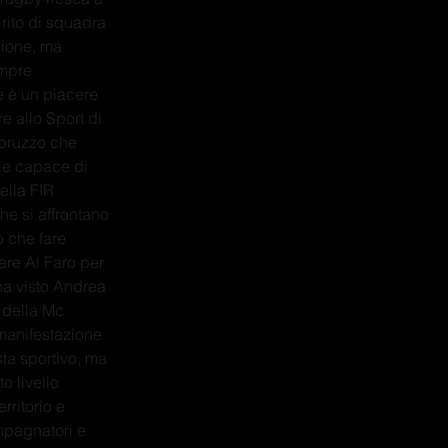
irito di squadra 
zione, ma 
empre 
 è un piacere 
e allo Sport di 
Abruzzo che 
le capace di 
ella FIR 
e si affrontano 
ò che fare 
are Al Faro per 
ha visto Andrea 
 della Mc 
 manifestazione 
ta sportivo, ma 
 livello 
rritorio e 
ompagnatori e 