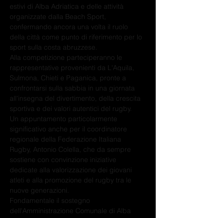
estivi di Alba Adriatica e delle attività 
organizzate dalla Beach Sport, 
confermando ancora una volta il ruolo 
della città come punto di riferimento per lo 
sport sulla costa abruzzese.
Alla competizione parteciperanno le 
rappresentative provenienti da L'Aquila, 
Sulmona, Chieti e Paganica, pronte a 
confrontarsi sulla sabbia in una giornata 
all'insegna del divertimento, della crescita 
sportiva e dei valori autentici del rugby.
Un appuntamento particolarmente 
significativo anche per il coordinatore 
regionale della Federazione Italiana 
Rugby, Antonio Colella, che da sempre 
sostiene con convinzione iniziative 
dedicate alla valorizzazione dei giovani 
atleti e alla promozione del rugby tra le 
nuove generazioni.
Fondamentale il sostegno 
dell'Amministrazione Comunale di Alba 