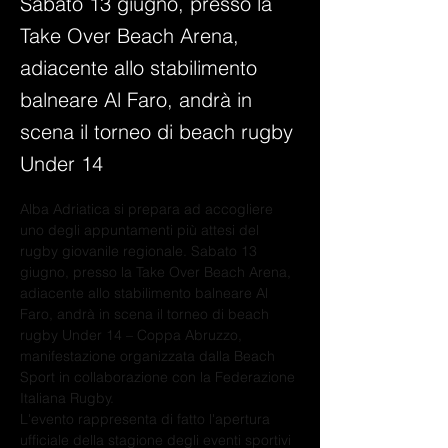
Sabato 13 giugno, presso la
Take Over Beach Arena,
adiacente allo stabilimento
balneare Al Faro, andrà in
scena il torneo di beach rugby
Under 14
Alba Adriatica si prepara ad accogliere 
uno degli appuntamenti più attesi del 
rugby giovanile regionale. Sabato 13 
giugno, presso la Take Over Beach Arena, 
adiacente allo stabilimento balneare Al 
Faro, andrà in scena il torneo di beach 
rugby Under 14 – Coppa Abruzzo, 
manifestazione organizzata dalla Beach 
Sport in collaborazione con la Federazione 
Italiana Rugby.
L'evento rappresenta di fatto l'apertura 
ufficiale della stagione degli eventi sportivi 