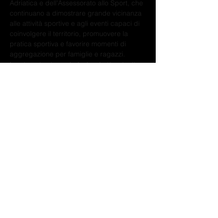
Adriatica e dell'Assessorato allo Sport, che 
continuano a dimostrare grande vicinanza 
alle attività sportive e agli eventi capaci di 
coinvolgere il territorio, promuovere la 
pratica sportiva e favorire momenti di 
aggregazione per famiglie e ragazzi.
La giornata si concluderà nel più autentico 
spirito rugbistico con il tradizionale "terzo 
tempo". Lo stabilimento balneare Al Faro 
ospiterà infatti tutti gli atleti, i tecnici e gli 
accompagnatori per una ricca merenda 
finale, momento di condivisione e amicizia 
che rappresenta uno dei valori fondanti 
della disciplina.
La Coppa Abruzzo Under 14 si annuncia 
dunque come una grande festa dello sport 
giovanile e un'occasione importante per 
inaugurare nel migliore dei modi l'estate 
sportiva di Alba Adriatica.