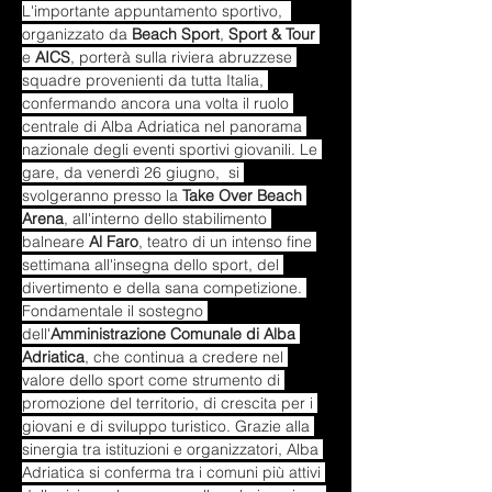
L'importante appuntamento sportivo,  
organizzato da 
Beach Sport
, 
Sport & Tour
e 
AICS
, porterà sulla riviera abruzzese 
squadre provenienti da tutta Italia, 
confermando ancora una volta il ruolo 
centrale di Alba Adriatica nel panorama 
nazionale degli eventi sportivi giovanili. Le 
gare, da venerdì 26 giugno,  si 
svolgeranno presso la 
Take Over Beach 
Arena
, all'interno dello stabilimento 
balneare 
Al Faro
, teatro di un intenso fine 
settimana all'insegna dello sport, del 
divertimento e della sana competizione. 
Fondamentale il sostegno 
dell'
Amministrazione Comunale di Alba 
Adriatica
, che continua a credere nel 
valore dello sport come strumento di 
promozione del territorio, di crescita per i 
giovani e di sviluppo turistico. Grazie alla 
sinergia tra istituzioni e organizzatori, Alba 
Adriatica si conferma tra i comuni più attivi 