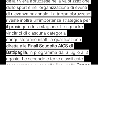
della riviera abruzzese nella valorizzazione 
dello sport e nell'organizzazione di eventi 
di rilevanza nazionale. La tappa abruzzese 
riveste inoltre un'importanza strategica per 
il prosieguo della stagione. Le squadre 
vincitrici di ciascuna categoria 
conquisteranno infatti la qualificazione 
diretta alle 
Finali Scudetto AICS di 
Battipaglia
, in programma dal 3 luglio al 2 
agosto. Le seconde e terze classificate 
accederanno invece alle finali della 
Coppa 
Italia
, anch'esse previste a Battipaglia. 
Dopo Alba Adriatica, il circuito nazionale 
farà tappa a 
Pisa
, 
Battipaglia
, 
Marina 
Romea
, 
Terracina
, 
Letojanni
 e 
Genova
, 
coinvolgendo centinaia di giovani atleti 
lungo tutto il territorio italiano. Al centro 
della manifestazione rimangono i valori 
autentici dello sport giovanile: il sacrificio, 
l'impegno e la passione dei ragazzi che si 
sfidano sulla sabbia, affrontando il caldo 
estivo e le difficoltà di una disciplina 