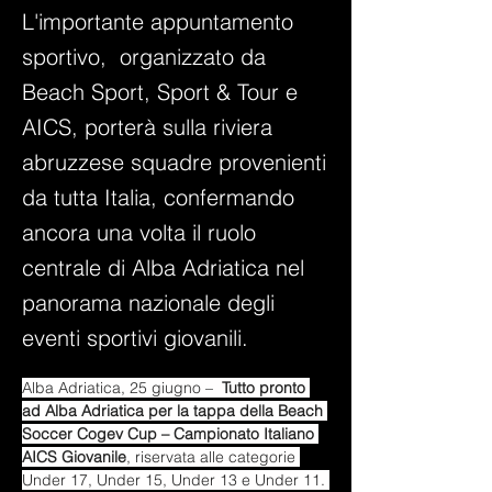
L'importante appuntamento
sportivo, organizzato da
Beach Sport, Sport & Tour e
AICS, porterà sulla riviera
abruzzese squadre provenienti
da tutta Italia, confermando
ancora una volta il ruolo
centrale di Alba Adriatica nel
panorama nazionale degli
eventi sportivi giovanili.
Alba Adriatica, 25 giugno –  
Tutto pronto 
ad Alba Adriatica per la tappa della Beach 
Soccer Cogev Cup – Campionato Italiano 
AICS Giovanile
, riservata alle categorie 
Under 17, Under 15, Under 13 e Under 11. 