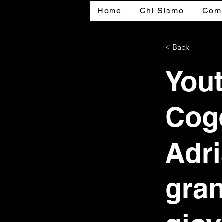
Home
Chi Siamo
Comu
< Back
You
Cog
Adri
gra