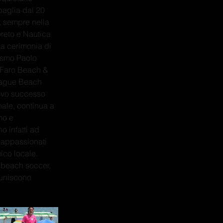
paglia dal 20 
, sempre nella 
reto e Nautica 
a cerimonia di 
ismo Paolo 
l Faro Beach & 
League Beach 
ovo successo 
ale, continua a 
mo e 
 infatti ad 
e appassionati 
ico locale. 
l beach soccer, 
 uniscono 