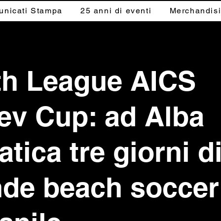
nicati Stampa
25 anni di eventi
Merchandis
th League AICS
ev Cup: ad Alba
atica tre giorni d
nde beach soccer