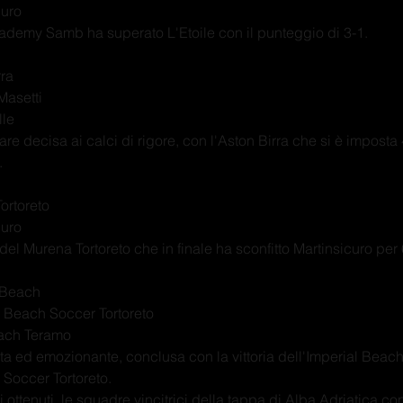
curo
cademy Samb ha superato L'Etoile con il punteggio di 3-1.
rra
Masetti
lle
are decisa ai calci di rigore, con l'Aston Birra che si è impost
.
ortoreto
curo
el Murena Tortoreto che in finale ha sconfitto Martinsicuro per 
 Beach
 Beach Soccer Tortoreto
each Teramo
a ed emozionante, conclusa con la vittoria dell'Imperial Beach 
Soccer Tortoreto.
ti ottenuti, le squadre vincitrici della tappa di Alba Adriatica c