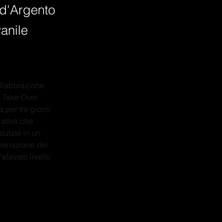
 d'Argento
anile
ollaborazione 
a Take Over 
per tre giorni 
tleti che 
putate in un 
minazione dei 
elevato livello 