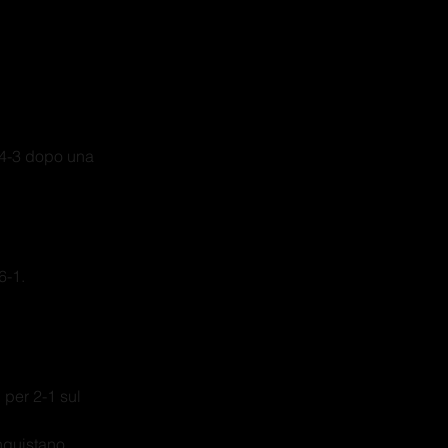
a 4-3 dopo una 
6-1.
per 2-1 sul 
onquistano 