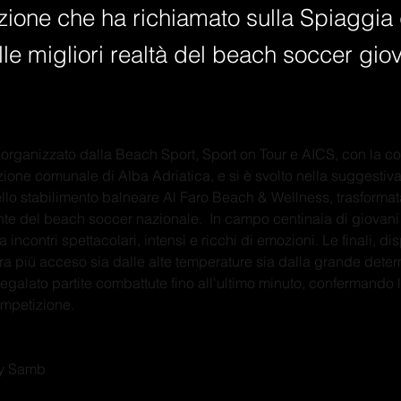
zione che ha richiamato sulla Spiaggia
le migliori realtà del beach soccer giov
 organizzato dalla Beach Sport, Sport on Tour e AICS, con la c
ione comunale di Alba Adriatica, e si è svolto nella suggestiv
lo stabilimento balneare Al Faro Beach & Wellness, trasformata 
te del beach soccer nazionale.  In campo centinaia di giovani a
 incontri spettacolari, intensi e ricchi di emozioni. Le finali, dis
ra più acceso sia dalle alte temperature sia dalla grande deter
egalato partite combattute fino all'ultimo minuto, confermando l'
ompetizione.
y Samb