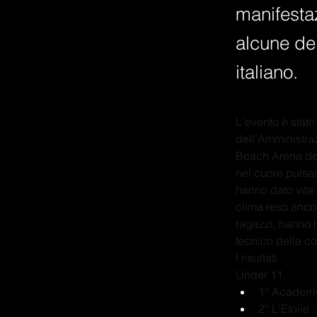
manifesta
alcune del
italiano.
L'evento è stato
dell'Amministraz
Beach Arena del
nel cuore pulsan
hanno dato vita a
clima reso anco
ragazzi, hanno r
tecnico della c
I risultati
Under 11
1° Academ
2° L'Etoile