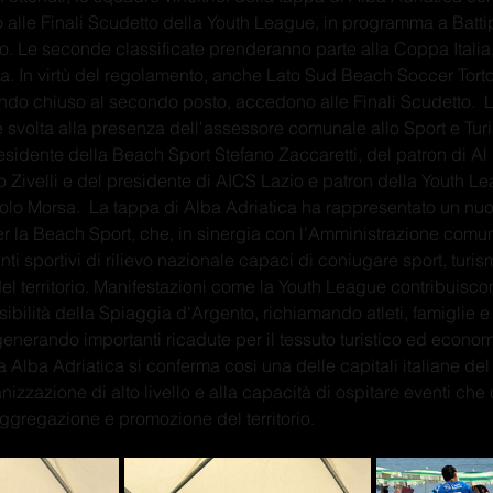
o alle Finali Scudetto della Youth League, in programma a Batti
to. Le seconde classificate prenderanno parte alla Coppa Italia
a. In virtù del regolamento, anche Lato Sud Beach Soccer Torto
endo chiuso al secondo posto, accedono alle Finali Scudetto.  L
è svolta alla presenza dell'assessore comunale allo Sport e Tur
residente della Beach Sport Stefano Zaccaretti, del patron di A
 Zivelli e del presidente di AICS Lazio e patron della Youth 
lo Morsa.  La tappa di Alba Adriatica ha rappresentato un nu
er la Beach Sport, che, in sinergia con l'Amministrazione comun
i sportivi di rilievo nazionale capaci di coniugare sport, turis
el territorio. Manifestazioni come la Youth League contribuiscono
sibilità della Spiaggia d'Argento, richiamando atleti, famiglie 
e generando importanti ricadute per il tessuto turistico ed econom
 Alba Adriatica si conferma così una delle capitali italiane de
nizzazione di alto livello e alla capacità di ospitare eventi che
ggregazione e promozione del territorio.