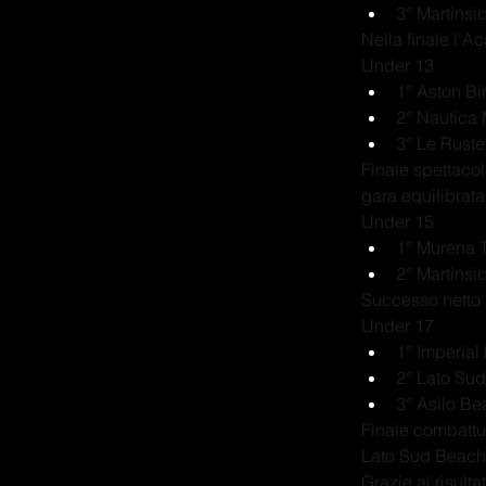
3° Martinsi
Nella finale l'A
Under 13
1° Aston Bi
2° Nautica 
3° Le Ruste
Finale spettacol
gara equilibrata
Under 15
1° Murena T
2° Martinsi
Successo netto d
Under 17
1° Imperial
2° Lato Sud
3° Asilo B
Finale combattut
Lato Sud Beach 
Grazie ai risulta