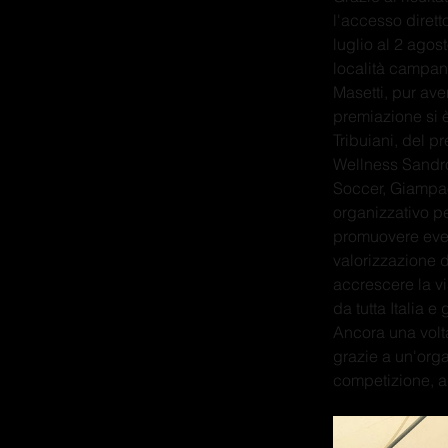
l'accesso dirett
luglio al 2 agos
località campan
Masetti, pur av
premiazione si 
Tribuiani, del p
Wellness Sandro
Soccer, Giampao
organizzativo p
promuovere event
valorizzazione d
accrescere la vi
da tutta Italia 
Ancora una volta
grazie a un'orga
competizione, a