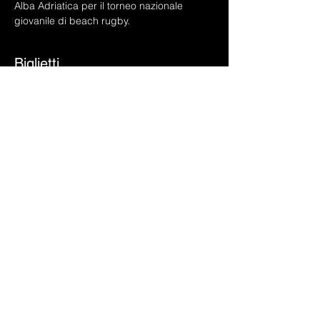
Alba Adriatica per il torneo nazionale 
giovanile di beach rugby.
Biglietti
Vendita terminata
Prezzo
20,00 €
Condividi questo evento