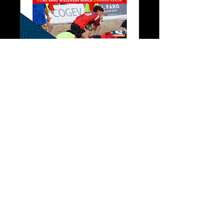
Mini Beach Rugby U
14
sab 08 giu
Scopri di più
Dettagli
Home
©
2024 - 2026
by A.s.d. Beach Sport